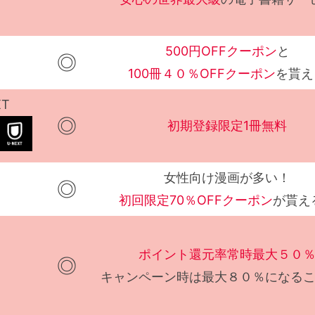
500円OFFクーポン
と
◎
100冊４０％OFFクーポン
を貰え
XT
◎
初期登録限定1冊無料
女性向け漫画が多い！
◎
初回限定70％OFFクーポン
が貰え
ポイント還元率常時最大５０
◎
キャンペーン時は最大８０％になる