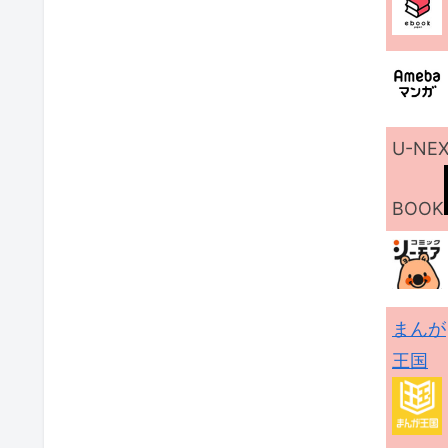
U-NE
BOOK
まんが
王国