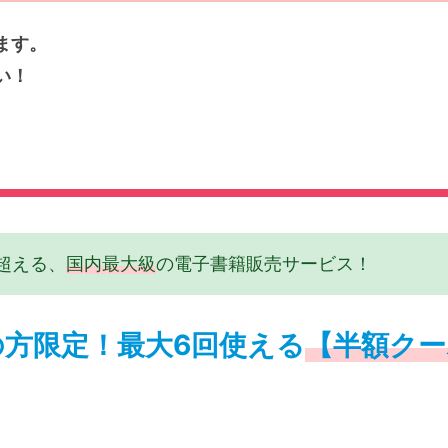
ます。
い！
超える、
国内最大級
の電子書籍販売サービス！
方限定！最大6回使える
【半額クー