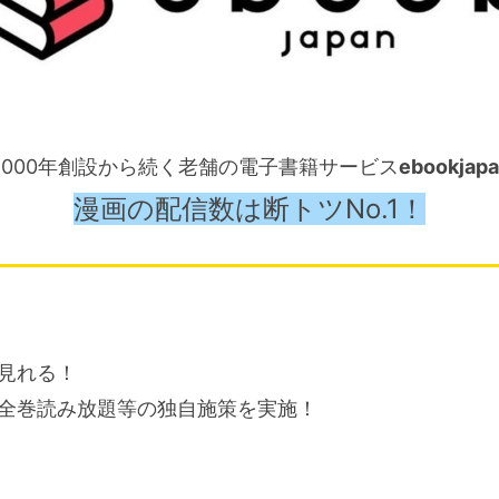
2000年創設から続く老舗の電子書籍サービス
ebookjap
漫画の配信数は断トツNo.1！
が見れる！
全巻読み放題等の独自施策を実施！