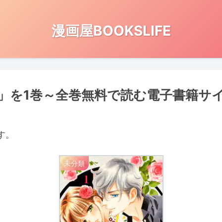
漫画屋BOOKSLIFE
」を1巻～全巻無料で読む電子書籍サ
す。
未分類