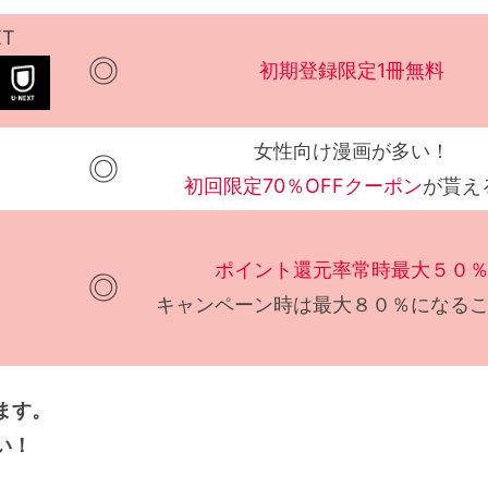
XT
◎
初期登録限定1冊無料
女性向け漫画が多い！
◎
初回限定70％OFFクーポン
が貰え
ポイント還元率常時最大５０
◎
キャンペーン時は最大８０％になる
ます。
い！