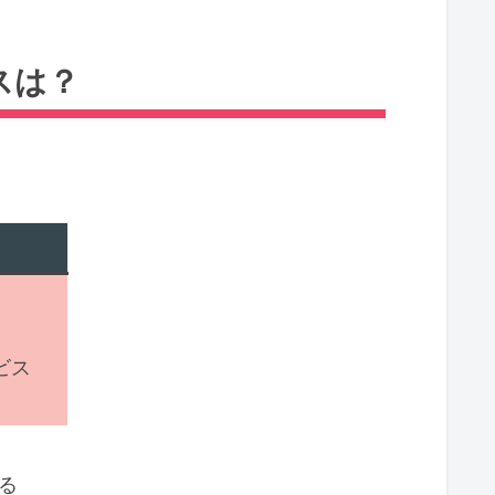
スは？
。
ビス
る