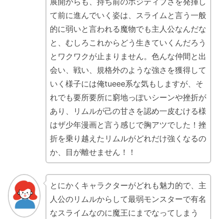
展開からも、持ち前のポジティブさを発揮し
て前に進んでいく姿は、スライムと言う一般
的に弱いと言われる魔物でも主人公なんだな
と、むしろこれからどう生きていくんだろう
とワクワクが止まりません。色んな仲間と出
会い、戦い、規格外のような強さを獲得して
いく様子には俺tueee系な気もしますが、そ
れでも要所要所に窮地っぽいシーンや挫折が
あり、リムルが己の甘さを認め一皮むける様
はザ少年漫画と言う感じで胸アツでした！挫
折を乗り越えたリムルがどれだけ強くなるの
か、目が離せません！！
とにかくキャラクターがどれも魅力的で、主
人公のリムルからして最弱モンスターで有名
なスライムなのに魔王にまでなってしまう