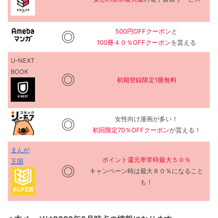
500円OFFクーポン
と
◎
100冊４０％OFFクーポン
を貰える
U-NEXT
BOOK
◎
初期登録限定1冊無料
女性向け漫画が多い！
◎
初回限定70％OFFクーポン
が貰える！
まんが
ポイント還元率常時最大５０％
王国
◎
キャンペーン時は最大８０％になること
も！