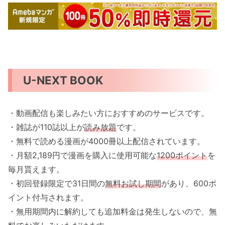
U-NEXT BOOK
・動画配信も楽しみたい方におすすめのサービスです。
・雑誌が110誌以上が
読み放題
です。
・無料で読める漫画が4000冊以上配信されています。
・月額2,189円で漫画を購入に使用可能な
1200ポイント
を
毎月貰えます。
・初回登録限定で31日間の
無料お試し期間
があり、600ポ
イント付与されます。
・無用期間内に解約しても追加料金は発生しないので、無