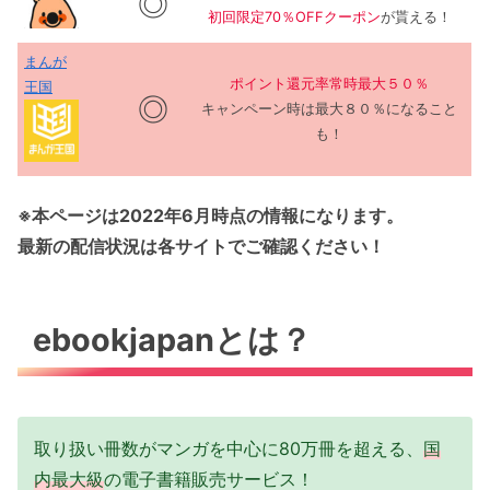
◎
初回限定70％OFFクーポン
が貰える！
まんが
ポイント還元率常時最大５０％
王国
◎
キャンペーン時は最大８０％になること
も！
※本ページは2022年6月時点の情報になります。
最新の配信状況は各サイトでご確認ください！
ebookjapanとは？
取り扱い冊数がマンガを中心に80万冊を超える、
国
内最大級
の電子書籍販売サービス！