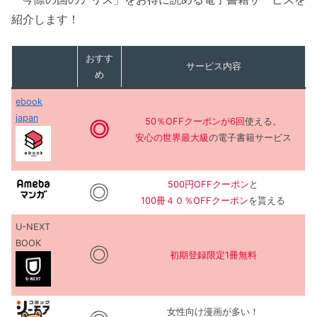
紹介します！
おすす
サービス内容
め
ebook
japan
50％OFFクーポンが6回
使える。
◎
安心の世界最大級
の電子書籍サービス
500円OFFクーポン
と
◎
100冊４０％OFFクーポン
を貰える
U-NEXT
BOOK
◎
初期登録限定1冊無料
女性向け漫画が多い！