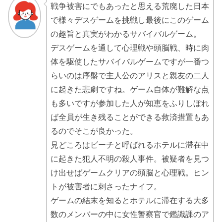
戦争被害にでもあったと思える荒廃した日本
で様々デスゲームを挑戦し最後にこのゲーム
の趣旨と真実がわかるサバイバルゲーム。
デスゲームを通して心理戦や頭脳戦、時に肉
体を駆使したサバイバルゲームですが一番つ
らいのは序盤で主人公のアリスと親友の二人
に起きた悲劇ですね。ゲーム自体が難解な点
も多いですが参加した人が知恵をふりしぼれ
ば全員が生き残ることができる救済措置もあ
るのでそこが良かった。
見どころはビーチと呼ばれるホテルに滞在中
に起きた犯人不明の殺人事件。被疑者を見つ
け出せばゲームクリアの頭脳と心理戦。ヒン
トが被害者に刺さったナイフ。
ゲームの結末を知るとホテルに滞在する大多
数のメンバーの中に女性警察官で鑑識課のア